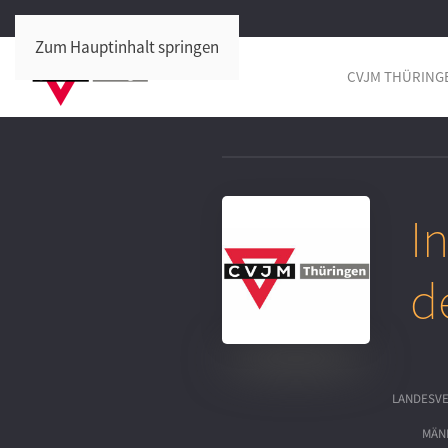
Zum Hauptinhalt springen
CVJM THÜRING
I
d
LANDESV
MÄN