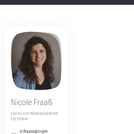
Nicole Fraaß
FACHLICH PÄDAGOGISCHE
LEITERIN
n.fraass@cvjm-