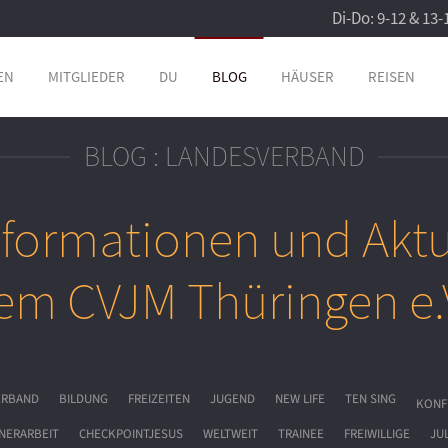
Di-Do: 9-12 & 13-
EN
MITGLIEDER
DU
BLOG
HÄUSER
REISEN
BLOG : LANDESVERBAND
nformationen und Aktu
em CVJM Thüringen e.
ERBAND
BILDUNG
FREIZEITEN
JUGEND
NEW LIFE
TEN SING
KONF
NERARBEIT
CHECKPOINTJESUS
WELTWEIT
TRAINEE
FREIWILLIGE
JU