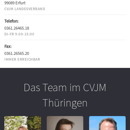
99089 Erfurt
CVJM LANDESVERBAND
Telefon:
0361.26465.18
DI-FR 9:00-15:00
Fax:
0361.26565.20
IMMER ERREICHBAR
Das Team im CVJM
Thüringen