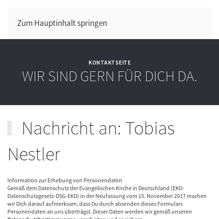
Zum Hauptinhalt springen
KONTAKTSEITE
WIR SIND GERN FÜR DICH DA.
Nachricht an: Tobias
Nestler
Information zur Erhebung von Personendaten
Gemäß dem Datenschutz der Evangelischen Kirche in Deutschland (EKD-
Datenschutzgesetz-DSG-EKD) in der Neufassung vom 15. November 2017 machen
wir Dich darauf aufmerksam, dass Du durch absenden dieses Formulars
Personendaten an uns überträgst. Dieser Daten werden wir gemäß unseren