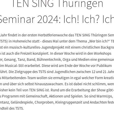
TEN SING Thüringen
Seminar 2024: Ich! Ich? Ich
 Jahr findet in der ersten Herbstferienwoche das TEN SING Thüringen Se
TSTS) in Hoheneiche statt - dieses Mal unter dem Thema „Wer bin ich?“ 
ist ein musisch-kulturelles-Jugendprojekt mit einem christlichen Backgr
 ist auch die Freizeit konzipiert. In dieser Woche wird in den Workshops
er, Gesang, Tanz, Band, Bühnentechnik, Orga und Medien eine gemeins
im Musical-Stil erarbeitet. Diese wird am Ende der Woche vor Publikum
ührt. Die Zielgruppe des TSTS sind Jugendlichen zwischen 12 und 21 Jah
s Mitarbeitenden-Team wollen sie ermutigen in egal welcher Form kreati
n und über sich selbst hinauszuwachsen. Es ist dabei nicht schlimm, we
sher kein Teil von TEN SING ist. Rund um die Erarbeitung der Show gibt 
s Programm mit Gemeinschaft, Aktionen und Spielen. So sind WarmUps,
ntanz, Geländespiele, Chorproben, Kleingruppenzeit und Andachten fest
dteil des TSTS.