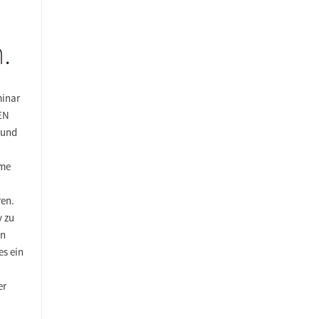
.
minar
TEN
ound
ame
ren.
v zu
nn
es ein
er