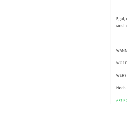
Egal, 
sind 
WANN?
WO? F
WER? 
Noch 
ARTIKE