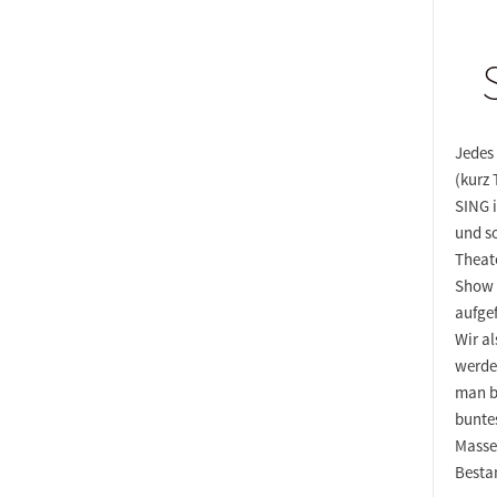
Jedes
(kurz 
SING 
und so
Theat
Show 
aufgef
Wir al
werde
man bi
bunte
Masse
Bestan