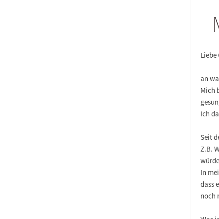
Liebe
an wa
Mich b
gesung
Ich da
Seit 
Z.B. 
würde
In me
dass 
noch 