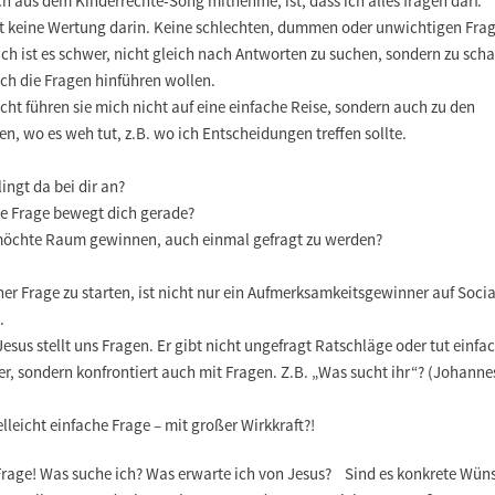
h aus dem Kinderrechte-Song mitnehme, ist, dass ich alles fragen darf.
bt keine Wertung darin. Keine schlechten, dummen oder unwichtigen Fra
ch ist es schwer, nicht gleich nach Antworten zu suchen, sondern zu sch
ch die Fragen hinführen wollen.
icht führen sie mich nicht auf eine einfache Reise, sondern auch zu den
n, wo es weh tut, z.B. wo ich Entscheidungen treffen sollte.
ingt da bei dir an?
e Frage bewegt dich gerade?
öchte Raum gewinnen, auch einmal gefragt zu werden?
ner Frage zu starten, ist nicht nur ein Aufmerksamkeitsgewinner auf Socia
.
esus stellt uns Fragen. Er gibt nicht ungefragt Ratschläge oder tut einfa
, sondern konfrontiert auch mit Fragen. Z.B. „Was sucht ihr“? (Johannes
elleicht einfache Frage – mit großer Wirkkraft?!
Frage! Was suche ich? Was erwarte ich von Jesus? Sind es konkrete Wün