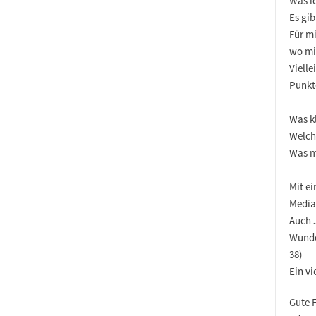
Was ic
Es gi
Für mi
wo mi
Vielle
Punkte
Was kl
Welch
Was m
Mit ei
Media
Auch J
Wunder
38)
Ein vi
Gute 