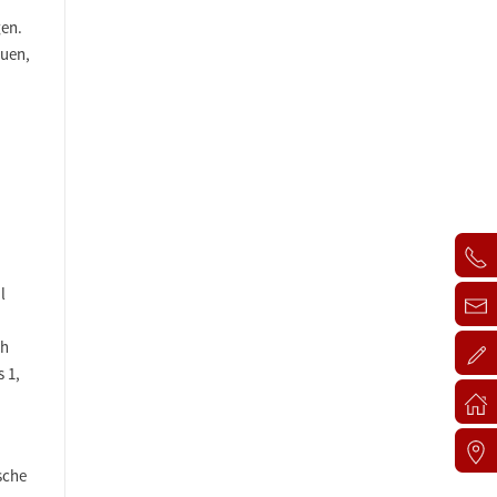
gen.
auen,
l
ch
 1,
sche