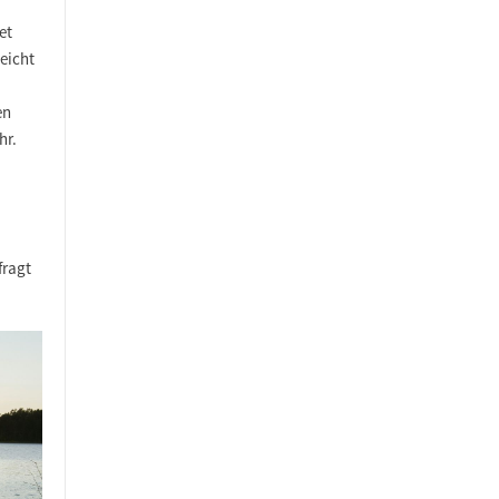
et
leicht
en
hr.
fragt