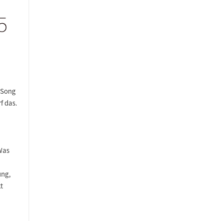
5
e-Song
f das.
Was
ung,
t