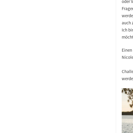
oder V
Fragen
werden
auch 
Ich bi
möcht
Einen
Nicol
Chall
werde