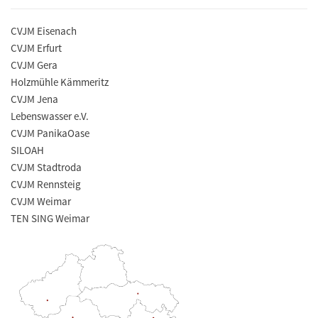
CVJM Eisenach
CVJM Erfurt
CVJM Gera
Holzmühle Kämmeritz
CVJM Jena
Lebenswasser e.V.
CVJM PanikaOase
SILOAH
CVJM Stadtroda
CVJM Rennsteig
CVJM Weimar
TEN SING Weimar